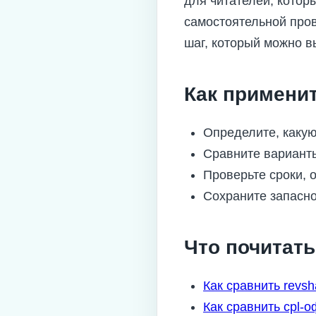
для читателей, котор
самостоятельной пров
шаг, который можно в
Как примени
Определите, какую
Сравните вариант
Проверьте сроки, 
Сохраните запасно
Что почитат
Как сравнить revs
Как сравнить cpl-