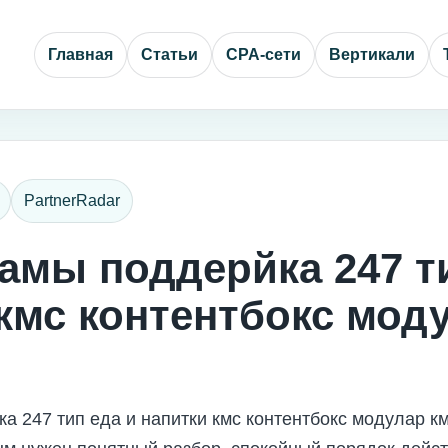
Главная
Статьи
CPA-сети
Вертикали
PartnerRadar
амы поддерйка 247 т
кмс контентбокс мод
а 247 тип еда и напитки кмс контентбокс модулар к