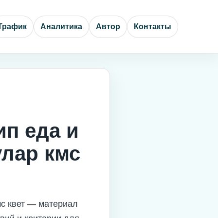
Трафик
Аналитика
Автор
Контакты
ип еда и
улар кмс
мс квет — материал